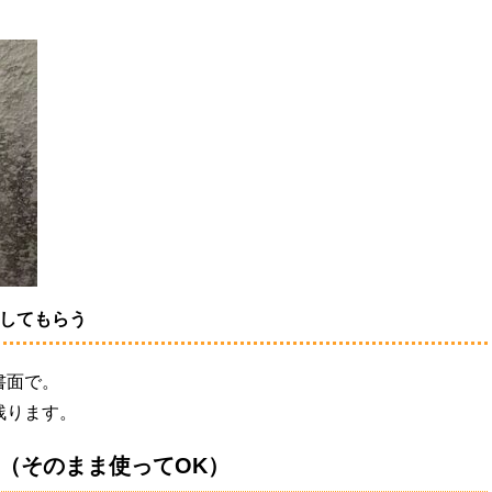
出してもらう
書面で。
残ります。
 （そのまま使ってOK）