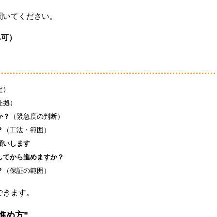
聞いてください。
ペ可）
定）
証拠）
か？
（緊急度の判断）
？
（工法・範囲）
願いします
してから進めますか？
？
（保証の範囲）
できます。
進め方”