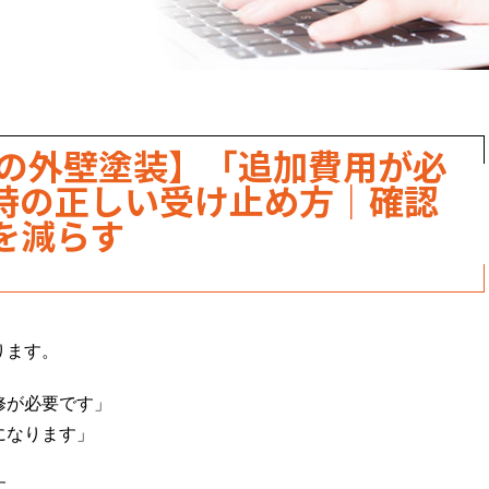
崎の外壁塗装】「追加費用が必
時の正しい受け止め方｜確認
を減らす
ります。
修が必要です」
になります」
す。