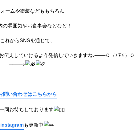
フォームや塗装などももちろん
内の雰囲気やお食事会などなど！
これからSNSを通じて、
お伝えしていけるよう発信していきますね♪───
Ｏ（≧∇≦）Ｏ
────♪
お問い合わせはこちらから
一同お待ちしております
instagram
も更新中