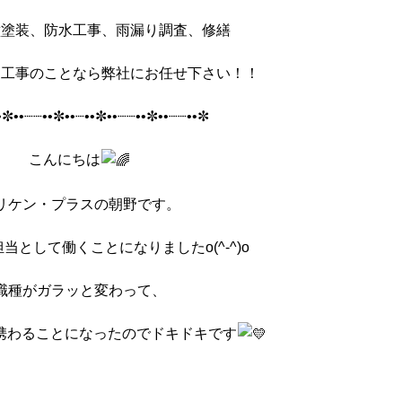
壁塗装、防水工事、雨漏り調査、修繕
ム工事のことなら弊社にお任せ下さい！！
•✼••┈┈••✼••┈••✼••┈┈••✼••
┈┈••✼
こんにちは
リケン・プラスの朝野です。
当として働くことになりましたo(^-^)o
職種がガラッと変わって、
携わることになったのでドキドキです