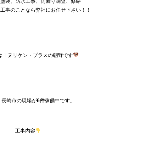
壁塗装、防水工事、雨漏り調査、修繕
ム工事のことなら弊社にお任せ下さい！！
は！ヌリケン・プラスの朝野です
、長崎市の現場が
6件
稼働中です。
工事内容