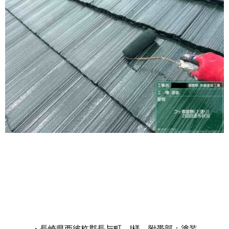
・長崎県西彼杵郡長与町 I様 附帯部：塗装