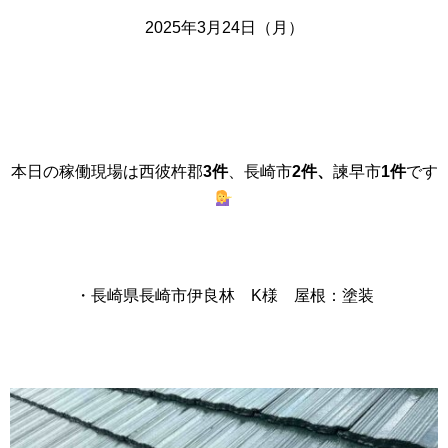
2025年3月24日（月）
本日の稼働現場は西彼杵郡
3件
、長崎市
2件、
諫早市
1件
です
・長崎県長崎市伊良林 K様 屋根：塗装