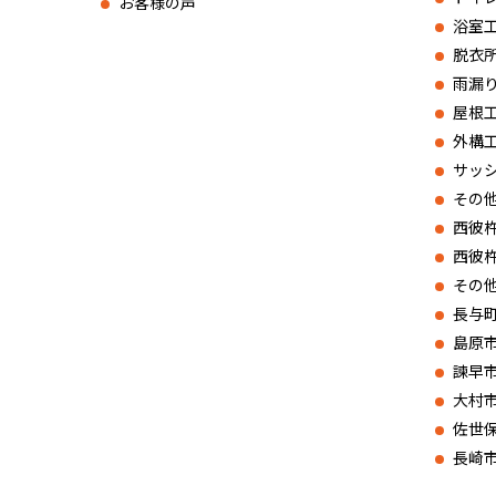
お客様の声
浴室
脱衣
雨漏
屋根
外構
サッ
その
西彼
西彼
その
長与
島原
諫早
大村
佐世
長崎