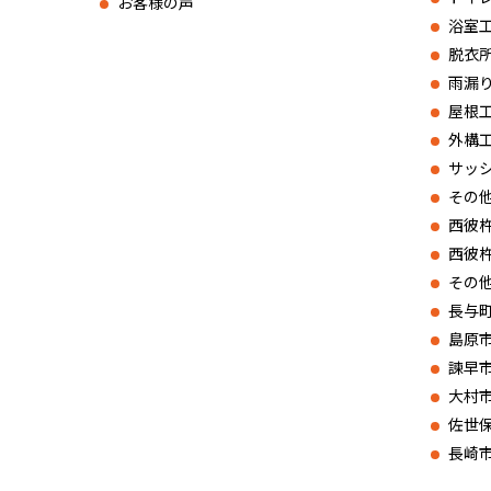
お客様の声
浴室
脱衣
雨漏
屋根
外構
サッ
その
西彼
西彼
その
長与
島原
諫早
大村
佐世
長崎