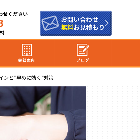
わせください
お問い合わせ
8
無料
お見積もり
休)
会社案内
ブログ
インと“早めに効く”対策