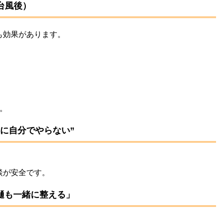
＋台風後）
も効果があります。
。
理に自分でやらない”
談が安全です。
樋も一緒に整える」