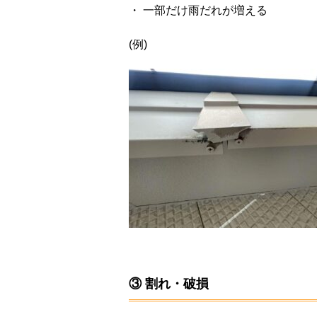
・ 一部だけ雨だれが増える
(例)
③ 割れ・破損