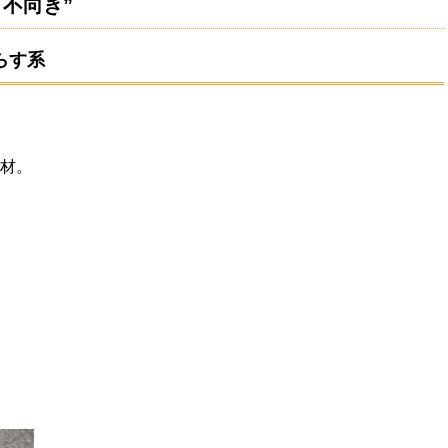
不向き”
らす系
地材。