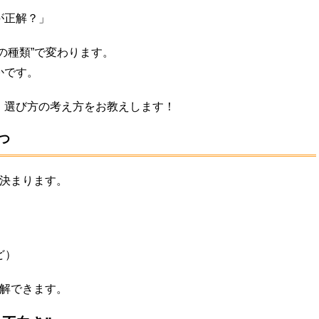
が正解？」
の種類”で変わります。
かです。
、選び方の考え方をお教えします！
つ
で決まります。
）
ど）
理解できます。